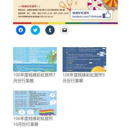
按
分
分
按
一
享
享
一
下
到
到
下
以
T
T
即
分
w
u
可
享
i
m
以
至
t
b
電
F
t
l
子
a
e
r
郵
c
r
(
件
e
(
在
傳
b
在
新
送
106年度桃緣彩虹居所7
108年度桃緣彩虹居所9
o
新
視
連
o
視
窗
結
月份行事曆
月份行事曆
k
窗
中
給
(
中
開
朋
在
開
啟
友
新
啟
)
(
視
)
在
窗
新
中
視
開
窗
啟
中
)
開
106年度桃緣彩虹居所
啟
10月份行事曆
)