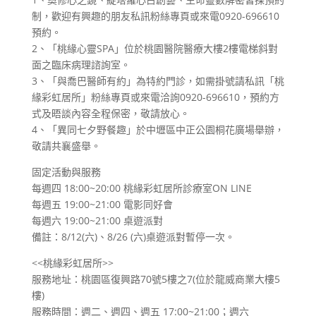
制，歡迎有興趣的朋友私訊粉絲專頁或來電0920-69
6610
預約。
2、「桃緣心靈SPA」位於桃園醫院醫療大樓2樓電梯斜
對
面之臨床病理諮詢室。
3、「與喬巴醫師有約」為特約門診，如需掛號請私訊「桃
緣彩虹居所」粉絲專頁或來電洽詢0920-696610
，預約方
式及晤談內容全程保密，敬請放心。
4、「異同七夕野餐趣」於中壢區中正公園桐花廣場舉辦，
敬請共襄盛舉。
固定活動與服務
每週四 18:00~20:00 桃緣彩虹居所診療室ON LINE
每週五 19:00~21:00 電影同好會
每週六 19:00~21:00 桌遊派對
備註：8/12(六)、8/26 (六)桌遊派對暫停一次。
<<桃緣彩虹居所>>
服務地址：桃園區復興路70號5樓之7(位於龍威商業大
樓5
樓)
服務時間：週二、週四、週五 17:00~21:00；週六