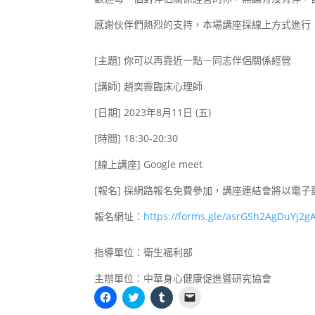
感謝伙伴們熱烈的支持，本場講座採線上方式進行
[主題] 你可以再靠近一點－同志伴侶關係經營
[講師] 趙奕霽臨床心理師
[日期] 2023年8月11日 (五)
[時間] 18:30-20:30
[線上講座] Google meet
[報名] 採網路報名免費參加，講座連結會將以電
報名網址：
https://forms.gle/asrGSh2AgDuYj2g
指導單位：衛生福利部
主辦單位：中華身心健康促進暨研究協會
按
分
分
按
一
享
享
一
下
到
到
下