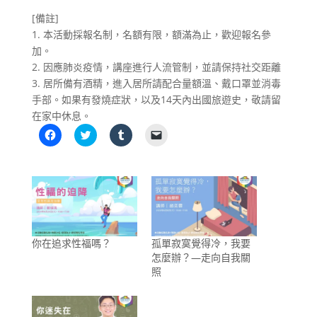
[備註]
1. 本活動採報名制，名額有限，額滿為止，歡迎報名參
加。
2. 因應肺炎疫情，講座進行人流管制，並請保持社交距離
3. 居所備有酒精，進入居所請配合量額溫、戴口罩並消毒
手部。如果有發燒症狀，以及14天內出國旅遊史，敬請留
在家中休息。
按
分
分
按
一
享
享
一
下
到
到
下
以
T
T
即
分
w
u
可
享
i
m
以
至
t
b
電
F
t
l
子
a
e
r
郵
c
r
(
件
e
(
在
傳
b
在
新
送
你在追求性福嗎？
孤單寂寞覺得冷，我要
o
新
視
連
o
視
窗
結
怎麼辦？—走向自我關
k
窗
中
給
(
中
開
朋
照
在
開
啟
友
新
啟
)
(
視
)
在
窗
新
中
視