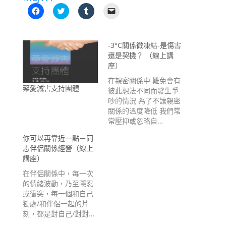
按
分
分
按
一
享
享
一
下
到
到
下
以
T
T
即
分
w
u
可
享
i
m
以
-3°C關係微凍結-是傷害
至
t
b
電
還是契機？ （線上講
F
t
l
子
a
e
r
郵
座）
c
r
(
件
e
(
在
傳
在親密關係中 難免會有
b
在
新
送
藥愛減害支持團體
o
新
視
連
彼此想法不同而發生爭
o
視
窗
結
吵的情況 為了不讓親密
k
窗
中
給
(
中
開
朋
關係的溫度降低 我們常
在
開
啟
友
常壓抑或忽略自…
新
啟
)
(
視
)
在
窗
新
你可以再靠近一點－同
中
視
開
窗
志伴侶關係經營（線上
啟
中
講座）
)
開
啟
在伴侶關係中，每一次
)
的情緒波動，乃至隱忍
或衝突，每一個和自己
獨處/和伴侶一起的片
刻，都是對自己/對對…